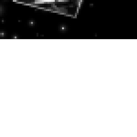
大阪ミナミの超有名店「OZ
落ち着いた雰囲気の高
接待のご利用や団体様
ラグジュアリな―空間と時の流れを忘れ
ラウンジ「OZ grande」の最大の魅力で