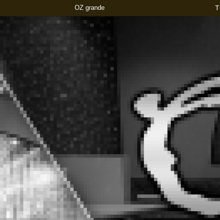
OZ grande
T