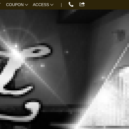
T
COUPON
ACCESS
｜